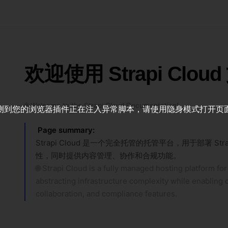
欢迎使用 Strapi Clou
🌐 Welcome to the Strapi Cloud Documentation!
测到您的浏览器插件正在注入异常脚本，请使用隐身模式打开页
Page summary
:
Strapi Cloud 是一个完全托管的托管平台，用于部署 S
性，同时提供内容管理、协作和合规功能。
🌐 Strapi Cloud is a fully managed hosting platform for
abstracting infrastructure complexity while enablin
collaboration, and compliance features.