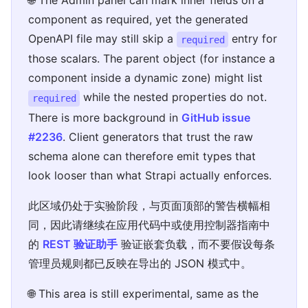
component as required, yet the generated
OpenAPI file may still skip a
entry for
required
those scalars. The parent object (for instance a
component inside a dynamic zone) might list
while the nested properties do not.
required
There is more background in
GitHub issue
#2236
. Client generators that trust the raw
schema alone can therefore emit types that
look looser than what Strapi actually enforces.
此区域仍处于实验阶段，与页面顶部的警告横幅相
同，因此请继续在应用代码中或使用控制器指南中
的
REST 验证助手
验证嵌套负载，而不要假设每条
管理员规则都已反映在导出的 JSON 模式中。
🌐 This area is still experimental, same as the