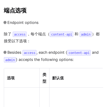
端点选项
🌐 Endpoint options
除了
，每个端点（
和
）都
access
content-api
admin
接受以下选项：
🌐 Besides
, each endpoint (
and
access
content-api
) accepts the following options:
admin
类
选项
默认值
型