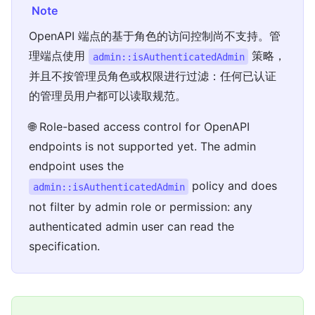
Note
OpenAPI 端点的基于角色的访问控制尚不支持。管
理端点使用
策略，
admin::isAuthenticatedAdmin
并且不按管理员角色或权限进行过滤：任何已认证
的管理员用户都可以读取规范。
🌐 Role-based access control for OpenAPI
endpoints is not supported yet. The admin
endpoint uses the
policy and does
admin::isAuthenticatedAdmin
not filter by admin role or permission: any
authenticated admin user can read the
specification.