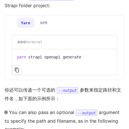
Strapi folder project:
Yarn
NPM
terminal
yarn
 strapi openapi generate
你还可以传递一个可选的
参数来指定路径和文
--output
件名，如下面的示例所示：
🌐 You can also pass an optional
argument
--output
to specify the path and filename, as in the following
example: