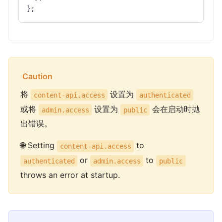
}
;
Caution
将
设置为
content-api.access
authenticated
或将
设置为
会在启动时抛
admin.access
public
出错误。
🌐 Setting
to
content-api.access
or
to
authenticated
admin.access
public
throws an error at startup.