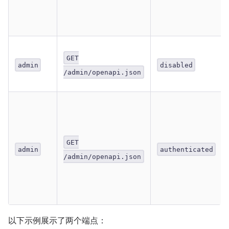
GET
admin
disabled
/admin/openapi.json
GET
admin
authenticated
/admin/openapi.json
以下示例展示了两个端点：