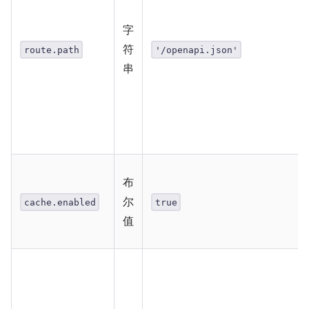
字
符
route.path
'/openapi.json'
串
布
尔
cache.enabled
true
值