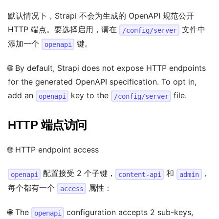
}
}
默认情况下，Strapi 不会为生成的 OpenAPI 规范公开
}
HTTP 端点。要选择启用，请在
文件中
/config/server
}
添加一个
键。
openapi
}
}
🌐 By default, Strapi does not expose HTTP endpoints
}
}
for the generated OpenAPI specification. To opt in,
}
,
add an
key to the
file.
openapi
/config/server
"components"
:
{
"schemas"
:
{
HTTP 端点访问
"Article"
:
{
"type"
:
"object"
,
"properties"
:
{
🌐 HTTP endpoint access
"id"
:
{
"type"
:
"string"
}
,
"title"
:
{
"type"
:
"string"
}
,
配置接受 2 个子键，
和
，
openapi
content-api
admin
"content"
:
{
"type"
:
"string"
}
每个都有一个
属性：
access
}
}
🌐 The
configuration accepts 2 sub-keys,
openapi
}