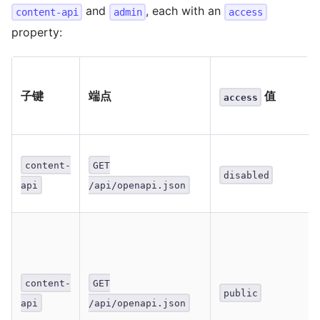
and
, each with an
}
content-api
admin
access
}
property:
子键
端点
值
access
content-
GET
disabled
api
/api/openapi.json
content-
GET
public
api
/api/openapi.json