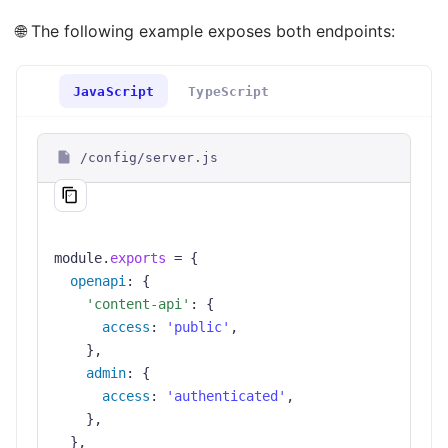
🌐 The following example exposes both endpoints:
JavaScript
TypeScript
/config/server.js
module
.
exports
=
{
openapi
:
{
'content-api'
:
{
access
:
'public'
,
}
,
admin
:
{
access
:
'authenticated'
,
}
,
}
,