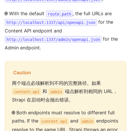
🌐 With the default
, the full URLs are
route.path
for the
http://localhost:1337/api/openapi.json
Content API endpoint and
for the
http://localhost:1337/admin/openapi.json
Admin endpoint.
Caution
两个端点必须解析到不同的完整路径。如果
和
端点解析到相同的 URL，
content-api
admin
Strapi 在启动时会抛出错误。
🌐 Both endpoints must resolve to different full
paths. If the
and
endpoints
content-api
admin
resolve to the same URL, Strapi throws an error