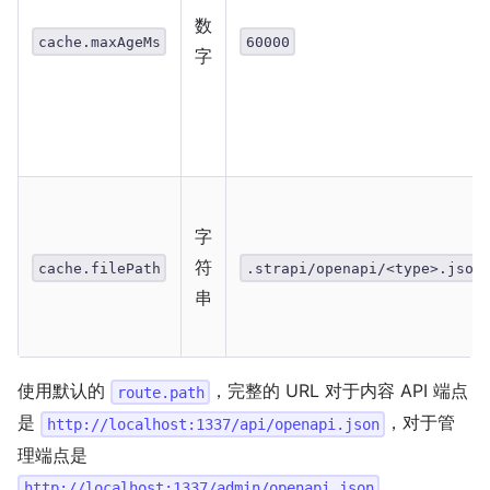
数
cache.maxAgeMs
60000
字
字
符
cache.filePath
.strapi/openapi/<type>.json
串
使用默认的
，完整的 URL 对于内容 API 端点
route.path
是
，对于管
http://localhost:1337/api/openapi.json
理端点是
。
http://localhost:1337/admin/openapi.json