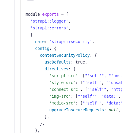
module
.
exports
=
[
'strapi::logger'
,
'strapi::errors'
,
{
name
:
'strapi::security'
,
config
:
{
contentSecurityPolicy
:
{
useDefaults
:
true
,
directives
:
{
'script-src'
:
[
"'self'"
,
"'unsafe-i
'style-src'
:
[
"'self'"
,
"'unsafe-in
'connect-src'
:
[
"'self'"
,
'https:'
]
'img-src'
:
[
"'self'"
,
'data:'
,
'blo
'media-src'
:
[
"'self'"
,
'data:'
,
'b
upgradeInsecureRequests
:
null
,
}
,
}
,
}
,