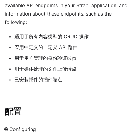
"in"
:
"query"
,
available API endpoints in your Strapi application, and
"schema"
:
{
information about these endpoints, such as the
"type"
:
"array"
,
following:
"items"
:
{
"type"
:
"string"
}
}
适用于所有内容类型的 CRUD 操作
}
]
,
应用中定义的自定义 API 路由
"responses"
:
{
用于用户管理的身份验证端点
"200"
:
{
"description"
:
"Successful response"
,
用于媒体处理的文件上传端点
"content"
:
{
已安装插件的插件端点
"application/json"
:
{
"schema"
:
{
"type"
:
"object"
,
"properties"
:
{
"data"
:
{
配置
"type"
:
"array"
,
"items"
:
{
"$ref"
:
"#/compone
}
🌐 Configuring