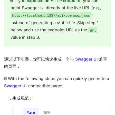
🌐 If you
exposed an HTTP endpoint
, you can
point Swagger UI directly at the live URL (e.g.,
)
http://localhost:1337/api/openapi.json
instead of generating a static file. Skip step 1
below and use the endpoint URL as the
url
value in step 3.
通过以下步骤，你可以快速生成一个与
Swagger UI
兼容
的页面：
🌐 With the following steps you can quickly generate a
Swagger UI
-compatible page:
生成规范：
Yarn
NPM