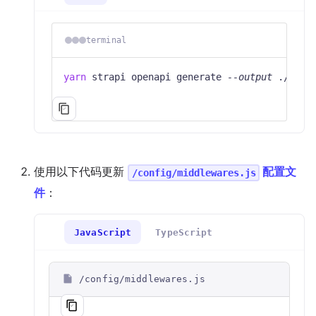
terminal
yarn
 strapi openapi generate 
--output
 ./publ
使用以下代码更新
配置文
/config/middlewares.js
件
：
JavaScript
TypeScript
/config/middlewares.js