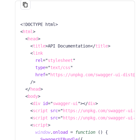
<!
DOCTYPE
html
>
<
html
>
<
head
>
<
title
>
API Documentation
</
title
>
<
link
rel
=
"
stylesheet
"
type
=
"
text/css
"
href
=
"
https://unpkg.com/swagger-ui-dist@5
/>
</
head
>
<
body
>
<
div
id
=
"
swagger-ui
"
>
</
div
>
<
script
src
=
"
https://unpkg.com/swagger-ui-d
<
script
src
=
"
https://unpkg.com/swagger-ui-d
<
script
>
window
.
onload
=
function
(
)
{
SwaggerUIBundle
(
{