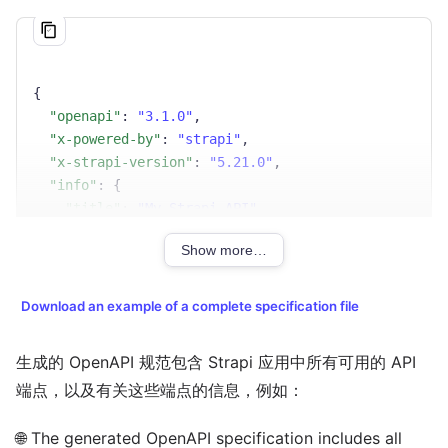
{
"openapi"
:
"3.1.0"
,
"x-powered-by"
:
"strapi"
,
"x-strapi-version"
:
"5.21.0"
,
"info"
:
{
"title"
:
"My Strapi API"
,
"description"
:
"API documentation for My Strapi
Show more…
"version"
:
"1.0.0"
}
,
"paths"
:
{
Download an example of a complete specification file
"/api/articles"
:
{
"get"
:
{
生成的 OpenAPI 规范包含 Strapi 应用中所有可用的 API
"operationId"
:
"article/get/articles"
,
端点，以及有关这些端点的信息，例如：
"parameters"
:
[
{
🌐 The generated OpenAPI specification includes all
"name"
:
"fields"
,