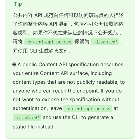
Tip
公共内容 API 规范向任何可以访问该端点的人描述
了你的整个内容 API 界面，包括不可公开读取的内
容类型。如果你不想在未认证的情况下公开规范，
请将
保留为
，
content-api.access
'disabled'
并使用 CLI 生成静态文件。
🌐 A public Content API specification describes
your entire Content API surface, including
content types that are not publicly readable, to
anyone who can reach the endpoint. If you do
not want to expose the specification without
authentication, leave
at
content-api.access
and use the CLI to generate a
'disabled'
static file instead.