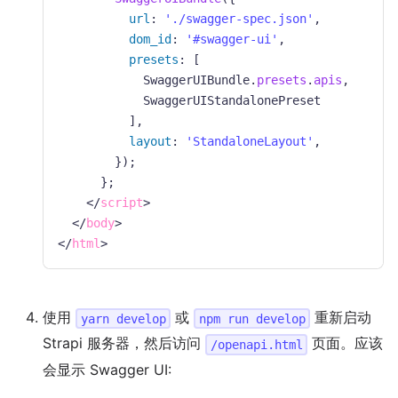
url
:
'./swagger-spec.json'
,
dom_id
:
'#swagger-ui'
,
presets
:
[
SwaggerUIBundle
.
presets
.
apis
,
SwaggerUIStandalonePreset
]
,
layout
:
'StandaloneLayout'
,
}
)
;
}
;
</
script
>
</
body
>
</
html
>
使用
或
重新启动
yarn develop
npm run develop
Strapi 服务器，然后访问
页面。应该
/openapi.html
会显示 Swagger UI: